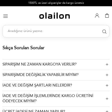
1500TL ve üzeri alışverişler de kargo ücretsiz
Sıkça Sorulan Sorular
SİPARİŞİM NE ZAMAN KARGOYA VERİLİR?
SİPARİŞİMDE DEĞİŞİKLİK YAPABİLİR MİYİM?
İADE VE DEĞİŞİM ŞARTLARI NELERDİR?
İADE VE DEĞİŞİM İŞLEMLERİNDE KARGO ÜCRETİNİ
ÖDEYECEK MİYİM?
ÜCRET İADESİ NE ZAMAN YAPILIR?